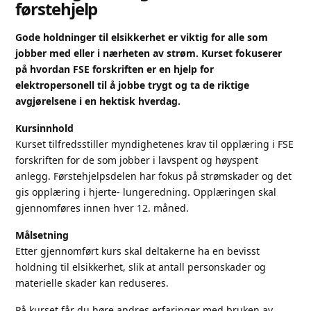
førstehjelp
Gode holdninger til elsikkerhet er viktig for alle som
jobber med eller i nærheten av strøm. Kurset fokuserer
på hvordan FSE forskriften er en hjelp for
elektropersonell til å jobbe trygt og ta de riktige
avgjørelsene i en hektisk hverdag.
Kursinnhold
Kurset tilfredsstiller myndighetenes krav til opplæring i FSE
forskriften for de som jobber i lavspent og høyspent
anlegg. Førstehjelpsdelen har fokus på strømskader og det
gis opplæring i hjerte- lungeredning. Opplæringen skal
gjennomføres innen hver 12. måned.
Målsetning
Etter gjennomført kurs skal deltakerne ha en bevisst
holdning til elsikkerhet, slik at antall personskader og
materielle skader kan reduseres.
På kurset får du høre andres erfaringer med bruken av