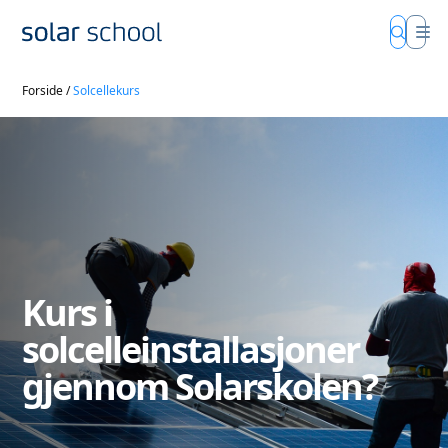
Forside
/
Solcellekurs
Kurs i
solcelleinstallasjoner
gjennom Solarskolen?