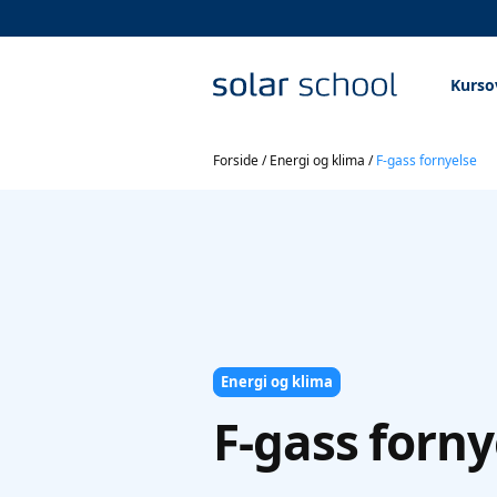
Kurso
Forside
/
Energi og klima
/
F-gass fornyelse
Energi og klima
F-gass forny