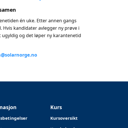
eksamen
tenetiden én uke. Etter annen gangs
 Hvis kandidater avlegger ny prøve i
t ugyldig og det løper ny karantenetid
n@solarnorge.no
masjon
Kurs
sbetingelser
Kursoversikt