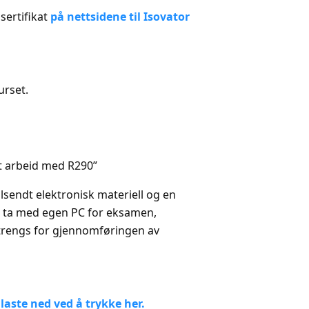
sertifikat
på nettsidene til Isovator
urset.
rt arbeid med R290”
ilsendt elektronisk materiell og en
 å ta med egen PC for eksamen,
 trengs for gjennomføringen av
laste ned ved å trykke her.