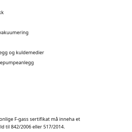
kk
g vakuumering
legg og kuldemedier
rmepumpeanlegg
onlige F-gass sertifikat må inneha et
ld til 842/2006 eller 517/2014.