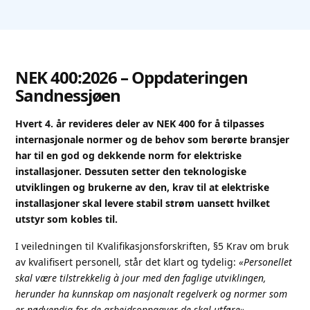
NEK 400:2026 – Oppdateringen
Sandnessjøen
Hvert 4. år revideres deler av NEK 400 for å tilpasses
internasjonale normer og de behov som berørte bransjer
har til en god og dekkende norm for elektriske
installasjoner. Dessuten setter den teknologiske
utviklingen og brukerne av den, krav til at elektriske
installasjoner skal levere stabil strøm uansett hvilket
utstyr som kobles til.
I veiledningen til Kvalifikasjonsforskriften, §5 Krav om bruk
av kvalifisert personell
,
står det klart og tydelig:
«Personellet
skal være tilstrekkelig à jour med den faglige utviklingen,
herunder ha kunnskap om nasjonalt regelverk og normer som
er nødvendig for de arbeidsoppgaver de skal utføre»