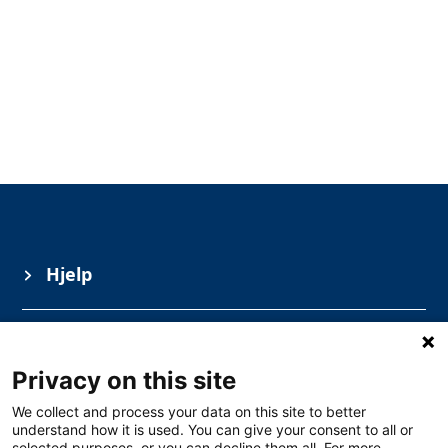
Hjelp
Informasjon
Privacy on this site
Kurs
We collect and process your data on this site to better
understand how it is used. You can give your consent to all or
selected purposes, or you can decline them all. For more