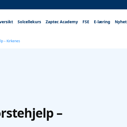
versikt
Solcellekurs
Zaptec Academy
FSE
E-læring
Nyhet
lp – Kirkenes
rstehjelp –