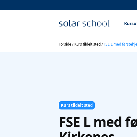
Kurso
Forside
/
Kurs tildelt sted
/
FSE L med førstehje
Kurs tildelt sted
FSE L med fø
Kirkenes