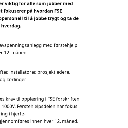
er viktig for alle som jobber med
et fokuserer på hvordan FSE
opersonell til å jobbe trygt og ta de
k hverdag.
v lavspenningsanlegg med førstehjelp.
r 12. måned.
ter, installatører, prosjektledere,
g lærlinger.
es krav til opplæring i FSE forskriften
l 1000V. Førstehjelpsdelen har fokus
ng i hjerte-
gjennomføres innen hver 12. måned.