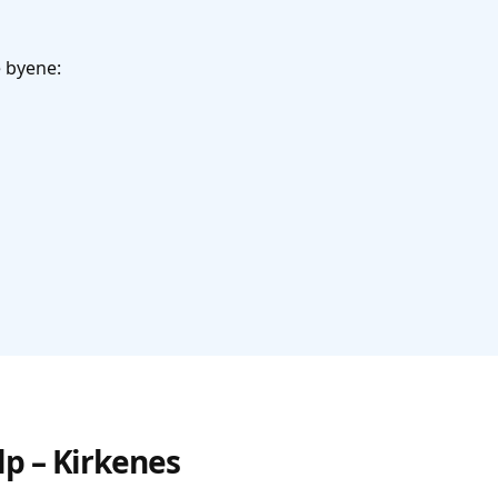
e byene:
lp – Kirkenes