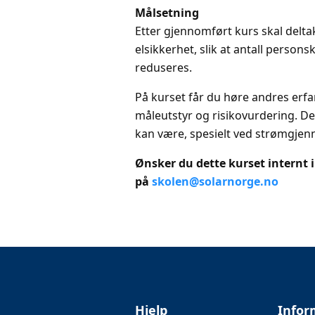
Målsetning
Etter gjennomført kurs skal deltak
elsikkerhet, slik at antall person
reduseres.
På kurset får du høre andres erfa
måleutstyr og risikovurdering. Det
kan være, spesielt ved strømgjen
Ønsker du dette kurset internt i
på
skolen@solarnorge.no
Hjelp
Infor